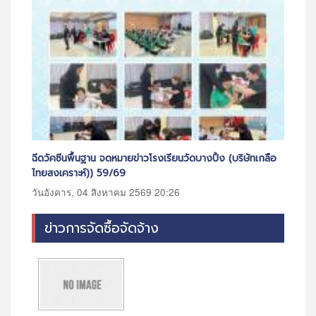
ลือ
การฝึกอบรมการปฐมพยาบาลเบื้องต้นและการช่วยชีวิตพื้นฐาน
พิธ
สำหรับประชาชาชนทั่วไป
วัน
วันเสาร์, 08 สิงหาคม 2569 15:22
ข่าวการจัดซื้อจัดจ้าง