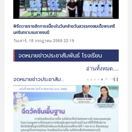
รี
โครงการอบรมหลักสูตรการไกล่เกลี่ยข้อพิพาท ตามพระราช
ประ
บัญญัติการไกล่เกลี่ยข้อพิพาท พ.ศ. ๒๕๖๒
ระห
วันจันทร์, 20 กรกฎาคม 2569 16:28
วัน
จดหมายข่าวประชาสัมพันธ์ โรงเรียน
อ่านทั้งหมด....
จดหมายข่าวประชาสัมพันธ์ โรงเรียน
PREV
NEXT
❚❚