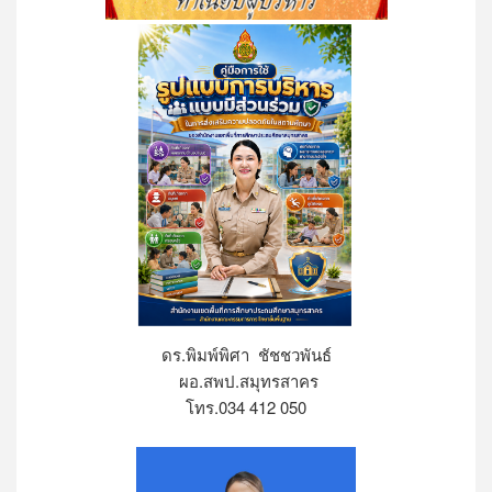
ดร.พิมพ์พิศา ชัชชวพันธ์
ผอ.สพป.สมุทรสาคร
โทร.034 412 050