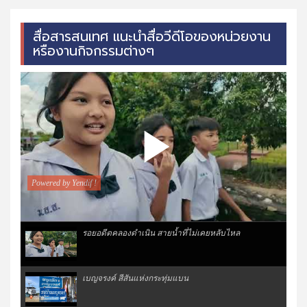
สื่อสารสนเทศ แนะนำสื่อวีดีโอของหน่วยงาน
หรืองานกิจกรรมต่างๆ
รอยอดีตคลองดำเนิน สายน้ำที่ไม่เคยหลับไหล
เบญจรงค์ สีสันแห่งกระทุ่มแบน