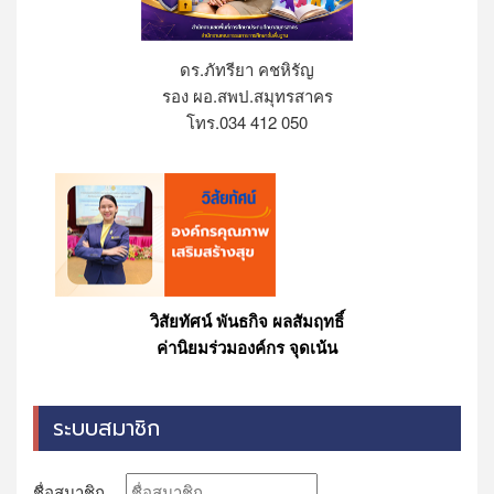
ดร.ภัทรียา คชหิรัญ
รอง ผอ.สพป.สมุทรสาคร
โทร.034 412 050
วิสัยทัศน์ พันธกิจ ผลสัมฤทธิ์
ค่านิยมร่วมองค์กร จุดเน้น
ระบบสมาชิก
ชื่อสมาชิก