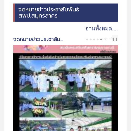
จดหมายข่าวประชาสัมพันธ์
สพป.สมุทรสาคร
อ่านทั้งหมด....
จดหมายข่าวประชาสัมพันธ์ สพป.สมุทรสาคร
PREV
NEXT
❚❚