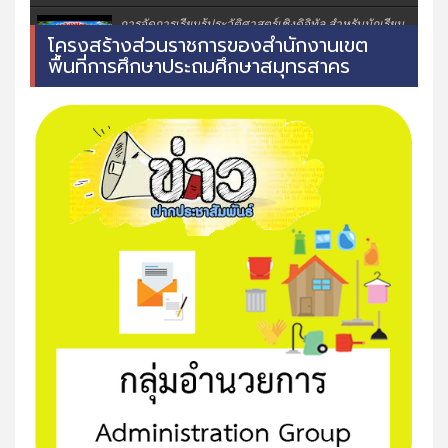
การจัดการเรียนรู้ประวัติศาสตร์เชิงดิจิทัล สำหรับนักเรียน
โครงสร้างส่วนราชการของสำนักงานเขต
พื้นที่การศึกษาประถมศึกษาสมุทรสาคร
ประวัติศาสตร์ท้องถิ่นยกกระบัตร โรงเรียนวัดยกกระ
บัตร(ชุบราษฎร์นุสรณ์)
มิติแห่งศรัทธา "พุทธมณฑลสมุทรสาคร"
แหล่งเรียนรู้ท้องถิ่น ภูมิปัญญาท้องถิ่น น้ำตาลมะพร้าว
พิธีสวนสนามของสำนักงานลูกเสือจังหวัดสมุทรสาคร
2026
" โรงเรียนต้องเป็นพื้นที่ปลอดภัย "
รายงานผลการดำเนินงาน (Best Practices) 69