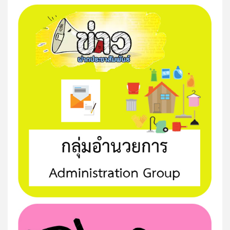
บัตร(ชุบราษฎร์นุสรณ์)
มิติแห่งศรัทธา "พุทธมณฑลสมุทรสาคร"
แหล่งเรียนรู้ท้องถิ่น ภูมิปัญญาท้องถิ่น น้ำตาลมะพร้าว
พิธีสวนสนามของสำนักงานลูกเสือจังหวัดสมุทรสาคร
2026
" โรงเรียนต้องเป็นพื้นที่ปลอดภัย "
รายงานผลการดำเนินงาน (Best Practices) 69
กิจกรรมเข้าแถวเคารพธงชาติ ประจำเดือน มีนาคม 68