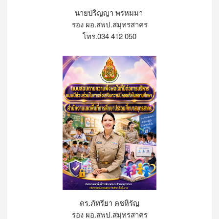
นายปริญญา พรหมมา
รอง ผอ.สพป.สมุทรสาคร
โทร.034 412 050
ดร.ภัทรียา คชหิรัญ
รอง ผอ.สพป.สมุทรสาคร