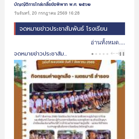
ิพาท พ.ศ. ๒๕๖๒
ระหว่างประเทศ
69 16:28
วันจันทร์, 20 กรกฎาคม 2569 12:11
จดหมายข่าวประชาสัมพันธ์ โรงเรียน
อ่านทั้งหมด....
จดหมายข่าวประชาสัมพันธ์ โรงเรียน
PREV
NEXT
❚❚