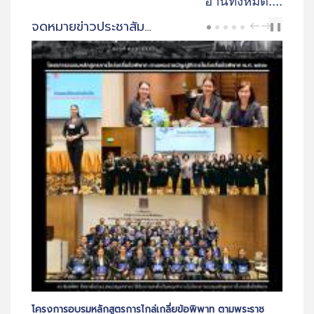
อ่านทั้งหมด....
จดหมายข่าวประชาสัมพันธ์ สพป.สมุทรสาคร
PREV
NEXT
❚❚
ล่เกลี่ยข้อพิพาท ตามพระราช
ประชุมคณะกรรมการตรวจสอบคุณสมบัติก