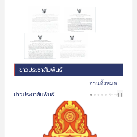
ข่าวประชาสัมพันธ์
อ่านทั้งหมด....
ข่าวประชาสัมพันธ์
PREV
NEXT
❚❚