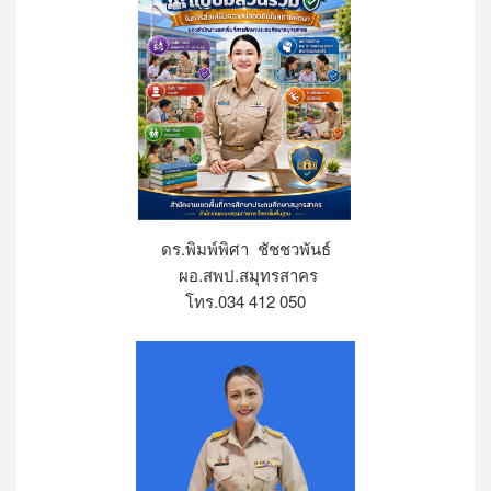
ดร.พิมพ์พิศา ชัชชวพันธ์
ผอ.สพป.สมุทรสาคร
โทร.034 412 050