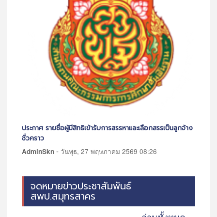
การสรรหาและเลือกสรรเป็นลูกจ้าง
ประกาศรับสมัครนักวิชาการคอมพิวเตอร์
-
AdminSkn
วันจันทร์, 25 พฤษภาคม 256
าคม 2569 08:26
จดหมายข่าวประชาสัมพันธ์
สพป.สมุทรสาคร